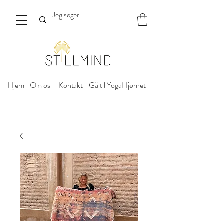
Hjem
Om os
Kontakt
Gå til YogaHjørnet