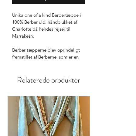
Unika one of a kind Berbertæppe i
100% Berber uld, håndplukket af
Charlotte på hendes rejser til
Marrakesh.
Berber tæpperne blev oprindeligt
fremstillet af Berberne, som er en
etnisk gruppe fra Nordafrika, der
gør brug af en distinkt væveteknik.
Relaterede produkter
Det er en tradition som går i arv fra
mor til datter, og hvert tæppe
fortæller en historie. Alle
berbertæpperne er forskellige og
de afspejler den enkelte kvindes
kunstneriske temperament,
farvesans og håndværksmæssige
kunnen.