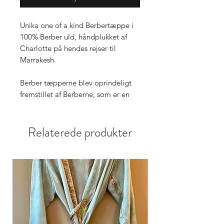
Unika one of a kind Berbertæppe i
100% Berber uld, håndplukket af
Charlotte på hendes rejser til
Marrakesh.
Berber tæpperne blev oprindeligt
fremstillet af Berberne, som er en
etnisk gruppe fra Nordafrika, der
gør brug af en distinkt væveteknik.
Relaterede produkter
Det er en tradition som går i arv fra
mor til datter, og hvert tæppe
fortæller en historie. Alle
berbertæpperne er forskellige og
de afspejler den enkelte kvindes
kunstneriske temperament,
farvesans og håndværksmæssige
kunnen.