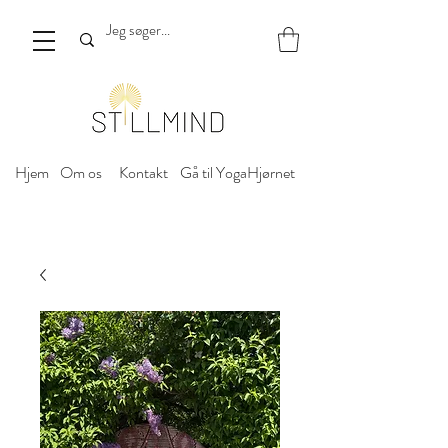
Hjem
Om os
Kontakt
Gå til YogaHjørnet