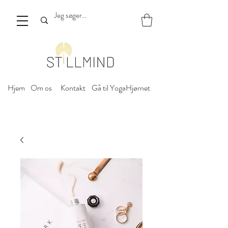
Hjem
Om os
Kontakt
Gå til YogaHjørnet