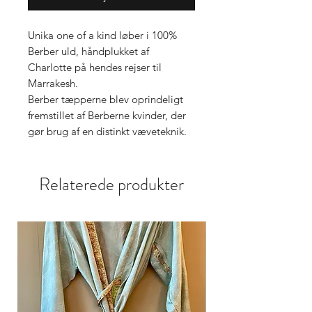
Unika one of a kind løber i 100%
Berber uld, håndplukket af
Charlotte på hendes rejser til
Marrakesh.
Berber tæpperne blev oprindeligt
fremstillet af Berberne kvinder, der
gør brug af en distinkt væveteknik.
Det er en håndværks tradition der
går i arv fra mor til datter. Hvert
Relaterede produkter
tæppe fortæller en historie. Da de
fleste Berber kvinder er analfabeter,
er dette et af deres udtryksformer, at
berette om deres liv. Det indre
som det ydre.
Alle berbertæpperne er unikke og
forskellige og de afspejler den
enkelte kvindes kunstneriske