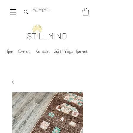
Hjem
Om os
Kontakt
Gå til YogaHjørnet