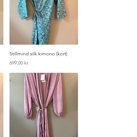
Hurtigvisning
Stillmind silk kimono (kort)
Pris
699,00 kr.