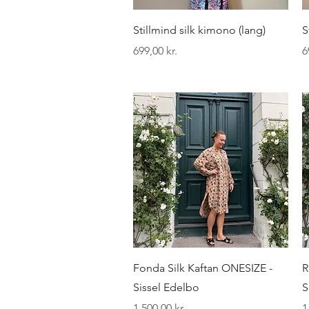
Hurtigvisning
Stillmind silk kimono (lang)
S
Pris
P
699,00 kr.
6
Hurtigvisning
Fonda Silk Kaftan ONESIZE -
R
Sissel Edelbo
S
Pris
P
1.500,00 kr.
1