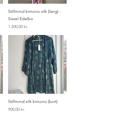
Hurtigvisning
Stillmind kimono silk (lang) -
Sissel Edelbo
Pris
1.200,00 kr.
Hurtigvisning
Stillmind silk kimono (kort)
Pris
900,00 kr.