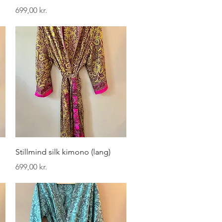
Pris
699,00 kr.
Hurtigvisning
Stillmind silk kimono (lang)
Pris
699,00 kr.