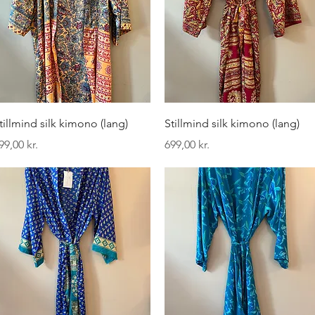
Hurtigvisning
Hurtigvisning
tillmind silk kimono (lang)
Stillmind silk kimono (lang)
ris
Pris
99,00 kr.
699,00 kr.