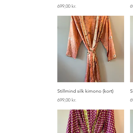
Pris
P
699,00 kr.
6
Hurtigvisning
Stillmind silk kimono (kort)
S
Pris
P
699,00 kr.
6