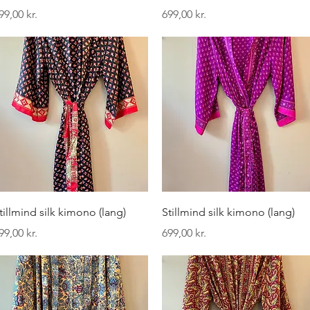
ris
Pris
99,00 kr.
699,00 kr.
Hurtigvisning
Hurtigvisning
tillmind silk kimono (lang)
Stillmind silk kimono (lang)
ris
Pris
99,00 kr.
699,00 kr.