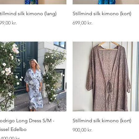
Hurtigvisning
Hurtigvisning
tillmind silk kimono (lang)
Stillmind silk kimono (kort)
ris
Pris
99,00 kr.
699,00 kr.
Hurtigvisning
Hurtigvisning
odrigo Long Dress S/M -
Stillmind silk kimono (kort)
issel Edelbo
Pris
900,00 kr.
ris
.400,00 kr.