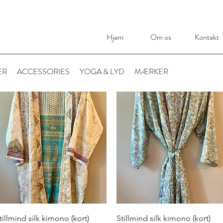
Hjem
Om os
Kontakt
ER
ACCESSORIES
YOGA & LYD
MÆRKER
Hurtigvisning
Hurtigvisning
tillmind silk kimono (kort)
Stillmind silk kimono (kort)