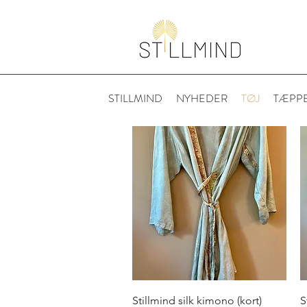
STILLMIND
NYHEDER
TØJ
TÆPP
Hurtigvisning
Stillmind silk kimono (kort)
S