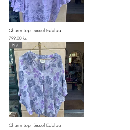
Charm top- Sissel Edelbo
Pris
799,00 kr.
Nyt
Charm top- Sissel Edelbo