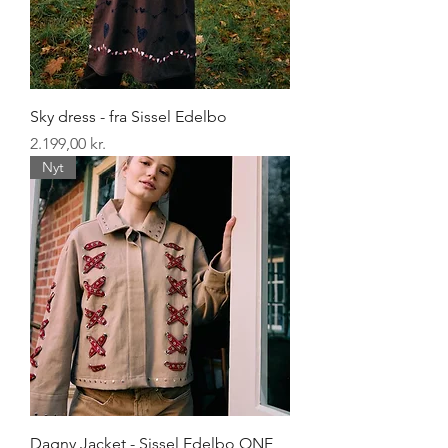
Sky dress - fra Sissel Edelbo
Pris
2.199,00 kr.
Nyt
Dagny Jacket - Sissel Edelbo ONE