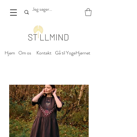
Hjem
Om os
Kontakt
Gå til YogaHjørnet