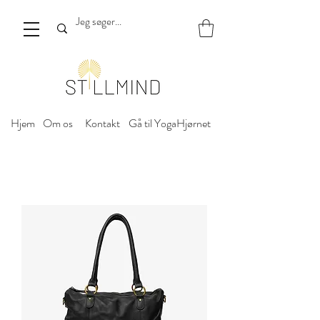
Hjem
Om os
Kontakt
Gå til YogaHjørnet