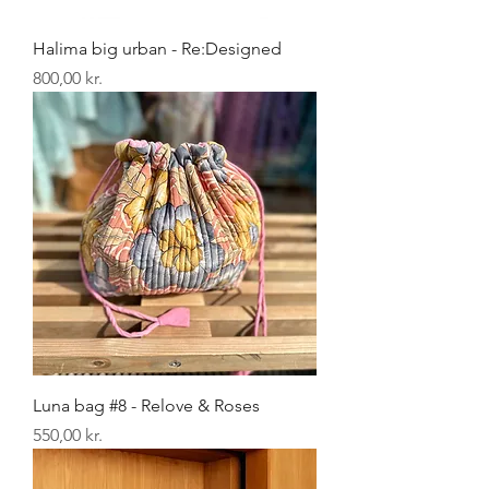
Halima big urban - Re:Designed
Pris
800,00 kr.
Luna bag #8 - Relove & Roses
Pris
550,00 kr.