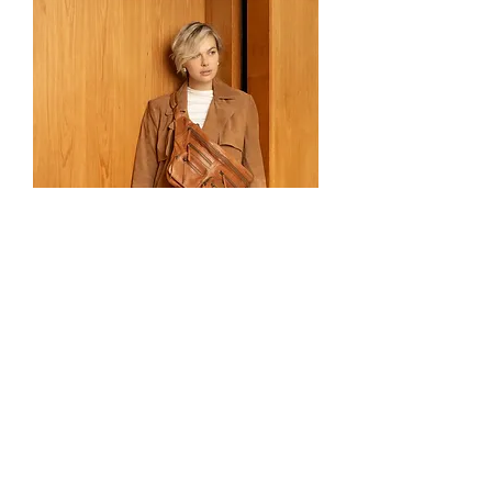
Ly Urban Bag Walnut - RE:DESIGNED
Ikke på lager