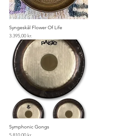
Syngeskål Flower Of Life
Pris
3.395,00 kr.
Symphonic Gongs
Pris
5.810,00 kr.