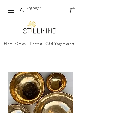
Hjem
Om os
Kontakt
Gå til YogaHjørnet