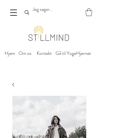
Hjem
Om os
Kontakt
Gå til YogaHjørnet