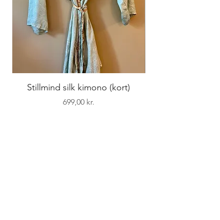
Stillmind silk kimono (kort)
Pris
699,00 kr.
STILLMIND
Overgaden oven Vandet 4a, st. th.
1415 København K
+45 26 14 12 28