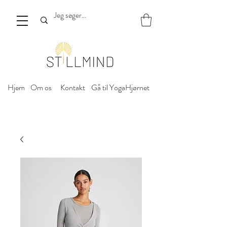
Hjem
Om os
Kontakt
Gå til YogaHjørnet