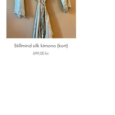
Stillmind silk kimono (kort)
Pris
699,00 kr.
STILLMIND
Overgaden oven Vandet 4a, st. th.
1415 København K
+45 26 14 12 28