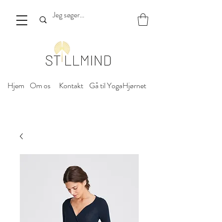
Hjem
Om os
Kontakt
Gå til YogaHjørnet