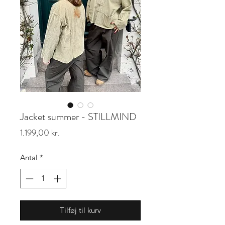
Jacket summer - STILLMIND
Pris
1.199,00 kr.
Antal
*
Tilføj til kurv