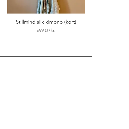
Stillmind silk kimono (kort)
Pris
699,00 kr.
STILLMIND
Overgaden oven Vandet 4a, st. th.
1415 København K
+45 26 14 12 28
info@stillmind.dk
Kundeservice