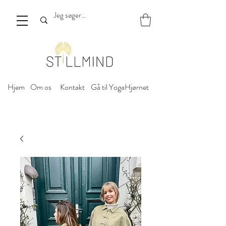
Hjem
Om os
Kontakt
Gå til YogaHjørnet