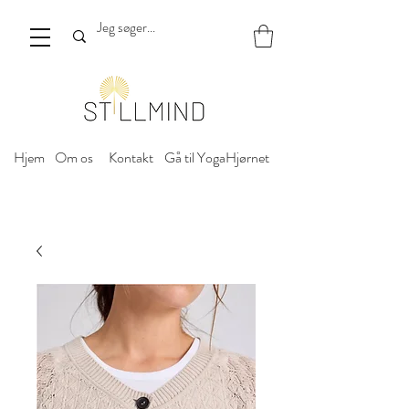
Hjem
Om os
Kontakt
Gå til YogaHjørnet