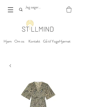
Hjem
Om os
Kontakt
Gå til YogaHjørnet