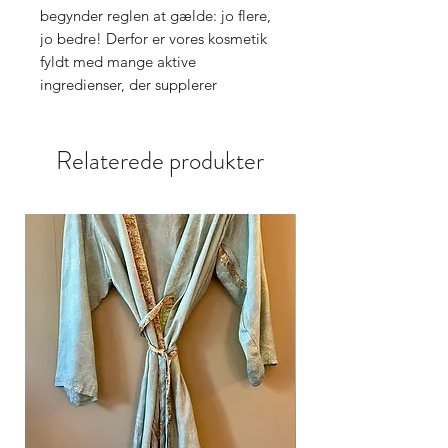
begynder reglen at gælde: jo flere,
jo bedre! Derfor er vores kosmetik
fyldt med mange aktive
ingredienser, der supplerer
hinanden og understøtter opnåelsen
af ​​de forventede effekter.
Relaterede produkter
Hovedingrediensen brugt i serum
nr. 22 er ORCHISTEM™, et ekstrakt
fra orkidéstamceller. Det giver
effekten af ​​synlig løft af det øvre
øjenlåg, forynger optisk ansigtet og
øjenområdet og genopretter
udstrålingen.