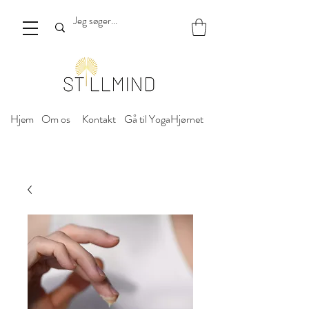
Hjem
Om os
Kontakt
Gå til YogaHjørnet