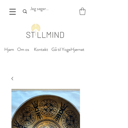
Hjem
Om os
Kontakt
Gå til YogaHjørnet