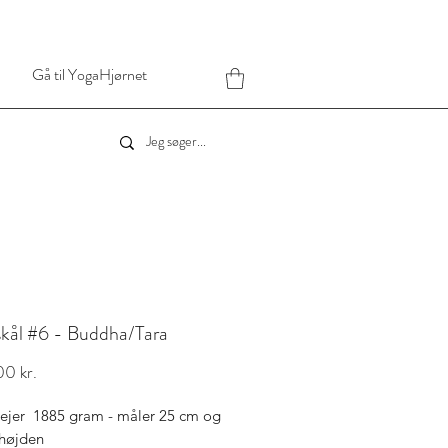
Gå til YogaHjørnet
kål #6 - Buddha/Tara
Pris
0 kr.
 vejer 1885 gram - måler 25 cm og
 højden