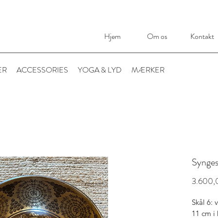
Hjem
Om os
Kontakt
ER
ACCESSORIES
YOGA & LYD
MÆRKER
Synges
3.600,0
Skål 6:
11 cm i