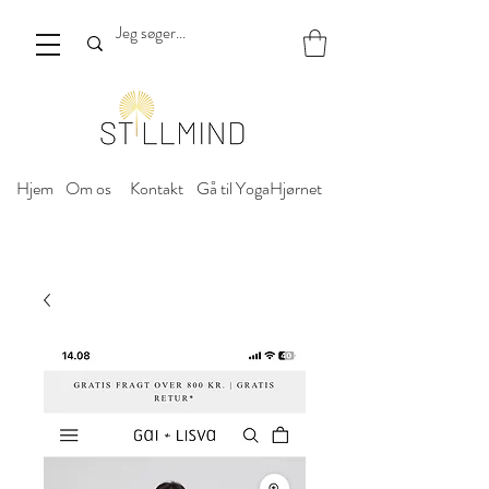
Hjem
Om os
Kontakt
Gå til YogaHjørnet