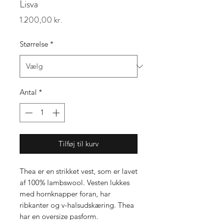
Lisva
Pris
1.200,00 kr.
Størrelse
*
Antal
*
Tilføj til kurv
Thea er en strikket vest, som er lavet
af 100% lambswool. Vesten lukkes
med hornknapper foran, har
ribkanter og v-halsudskæring. Thea
har en oversize pasform.