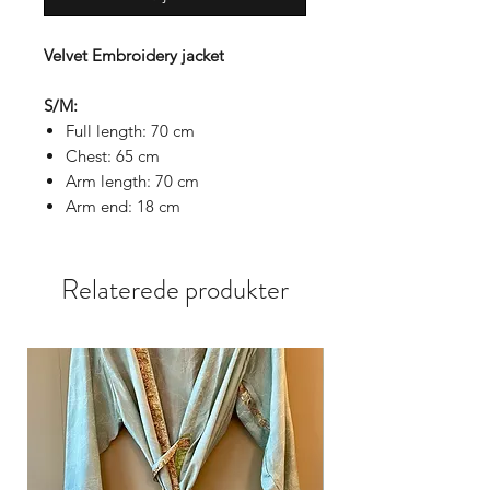
Velvet Embroidery jacket
S/M:
Full length: 70 cm
Chest: 65 cm
Arm length: 70 cm
Arm end: 18 cm
M/L:
Relaterede produkter
Full length: 74 cm
Chest: 75 cm
Arm length: 74 cm
Width: 76 cm