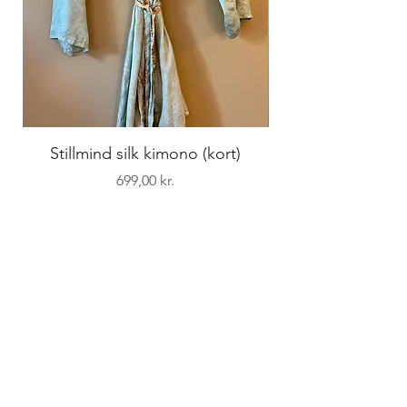
Stillmind silk kimono (kort)
Pris
699,00 kr.
STILLMIND
Overgaden oven Vandet 4a, st. th.
1415 København K
+45 26 14 12 28