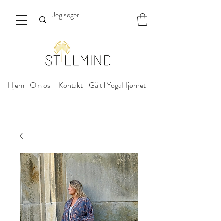
Hjem
Om os
Kontakt
Gå til YogaHjørnet