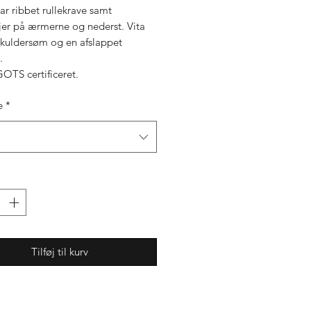
ar ribbet rullekrave samt
jer på ærmerne og nederst. Vita
 skuldersøm og en afslappet
.
GOTS certificeret.
e
*
Tilføj til kurv