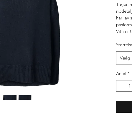
Trøjen h
ribdetal
har lav
pasform
Vita er 
Størrels
Vælg
Antal
*