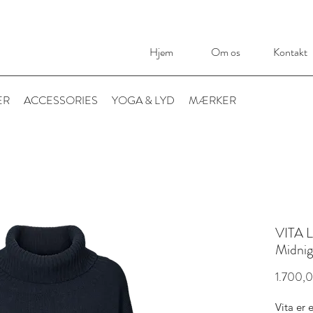
Hjem
Om os
Kontakt
ER
ACCESSORIES
YOGA & LYD
MÆRKER
VITA
Midnig
1.700,0
Vita er 