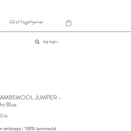
Gå til YogaHjørnet
 LAMBSWOOL JUMPER -
ht Blue
Pris
0 kr.
en striktrøje i 100% lammeuld.