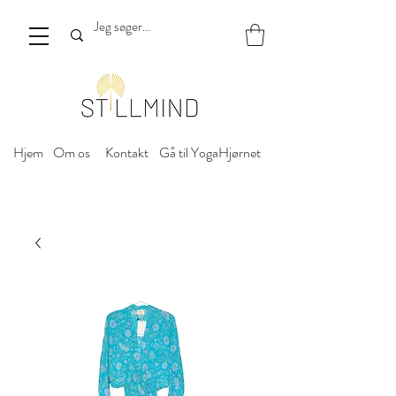
Hjem
Om os
Kontakt
Gå til YogaHjørnet