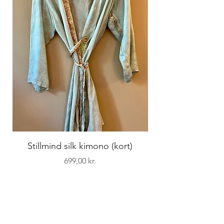
Stillmind silk kimono (kort)
Pris
699,00 kr.
STILLMIND