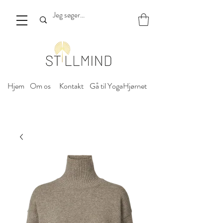
Hjem
Om os
Kontakt
Gå til YogaHjørnet